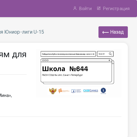
Войти
Регистрация
я Юниор-лиги U-15
Назад
ям для
Мина»,