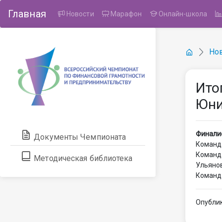
Главная
Новости
Марафон
Онлайн-школа
Но
Ито
Юни
Финалис
Документы Чемпионата
Команда
Команд
Методическая библиотека
Ульянов
Команда
Опублик